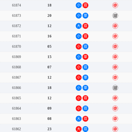
18
61874
小
双
中
20
61873
小
单
错
12
61872
大
双
中
16
61871
小
双
中
05
61870
小
双
中
15
61869
小
单
中
07
61868
小
双
中
12
61867
小
单
中
18
61866
小
单
错
12
61865
小
双
中
09
61864
小
双
中
08
61863
大
双
中
23
61862
大
双
中