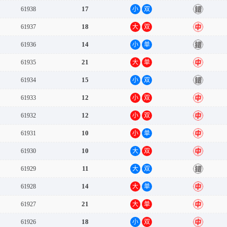
17
61938
小
双
错
18
61937
大
双
中
14
61936
小
单
错
21
61935
大
单
中
15
61934
小
双
错
12
61933
小
双
中
12
61932
小
双
中
10
61931
小
单
中
10
61930
大
双
中
11
61929
大
双
错
14
61928
大
单
中
21
61927
大
单
中
18
61926
小
双
中