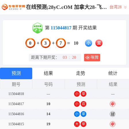
在线预测;28yC.cOM 加拿大28-飞飞28加拿大在线预测|加拿大28pc开奖官网网站|28黑马预测|加拿大28预测大神预测苹果版
台湾28
第
115044817
期 开奖结果
+
+
=
0
3
7
10
小
双
距离下期开奖：
03
:
20
咪牌
预测
结果
走势
统计
期号
号码
预测
结果
115044818
---
小
单
---
10
115044817
小
双
中
14
115044816
小
单
错
19
115044815
大
单
中