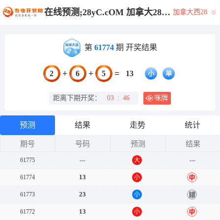
在线预测;28yC.cOM 加拿大28-飞飞28加拿大在线预测|加拿大28pc开奖官网网站|28黑马预测|加拿大28预测大神预测苹果版
加拿大西28
第
61774
期 开奖结果
+
+
=
2
6
5
13
小
单
距离下期开奖：
03
:
46
咪牌
预测
结果
走势
统计
期号
号码
预测
结果
61775
---
大
---
双
13
61774
小
中
23
61773
小
错
13
61772
小
中