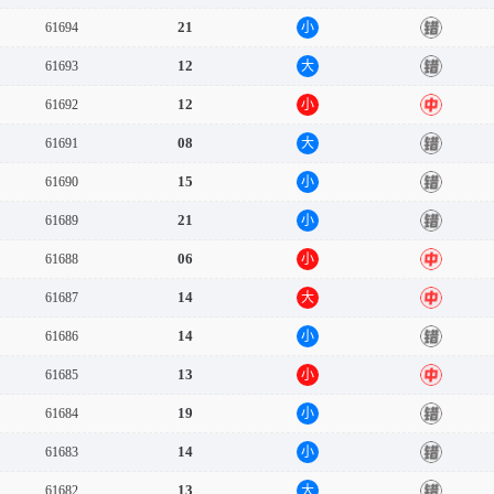
21
61694
小
错
12
61693
大
错
12
61692
小
中
08
61691
大
错
15
61690
小
错
21
61689
小
错
06
61688
小
中
14
61687
大
中
14
61686
小
错
13
61685
小
中
19
61684
小
错
14
61683
小
错
13
61682
大
错