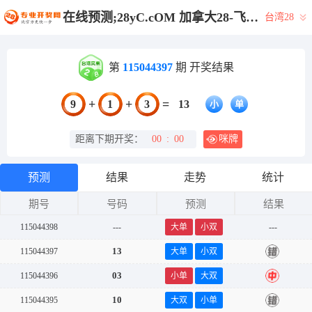
在线预测;28yC.cOM 加拿大28-飞飞28加拿大在线预测|加拿大28pc开奖官网网站|28黑马预测|加拿大28预测大神预测苹果版
台湾28
第
115044397
期 开奖结果
+
+
=
9
1
3
13
小
单
距离下期开奖：
00
:
00
咪牌
预测
结果
走势
统计
期号
号码
预测
结果
115044398
---
大单
小双
---
13
115044397
大单
小双
错
03
115044396
小单
大双
中
10
115044395
大双
小单
错