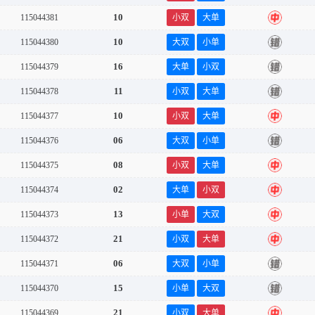
10
115044381
小双
大单
中
10
115044380
大双
小单
错
16
115044379
大单
小双
错
11
115044378
小双
大单
错
10
115044377
小双
大单
中
06
115044376
大双
小单
错
08
115044375
小双
大单
中
02
115044374
大单
小双
中
13
115044373
小单
大双
中
21
115044372
小双
大单
中
06
115044371
大双
小单
错
15
115044370
小单
大双
错
21
115044369
小双
大单
中