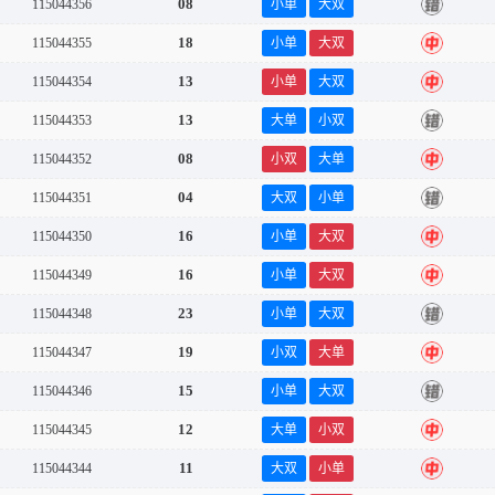
08
115044356
小单
大双
错
18
115044355
小单
大双
中
13
115044354
小单
大双
中
13
115044353
大单
小双
错
08
115044352
小双
大单
中
04
115044351
大双
小单
错
16
115044350
小单
大双
中
16
115044349
小单
大双
中
23
115044348
小单
大双
错
19
115044347
小双
大单
中
15
115044346
小单
大双
错
12
115044345
大单
小双
中
11
115044344
大双
小单
中