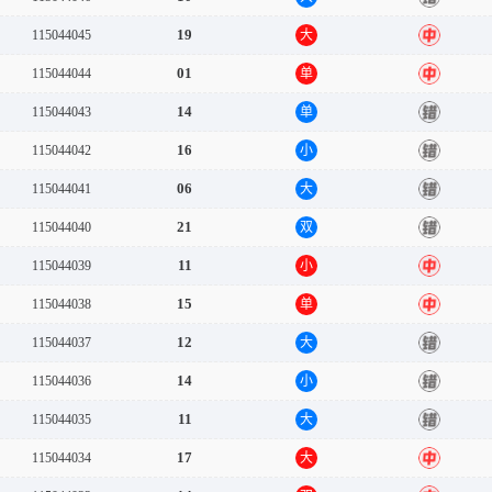
19
115044045
大
中
01
115044044
单
中
14
115044043
单
错
16
115044042
小
错
06
115044041
大
错
21
115044040
双
错
11
115044039
小
中
15
115044038
单
中
12
115044037
大
错
14
115044036
小
错
11
115044035
大
错
17
115044034
大
中