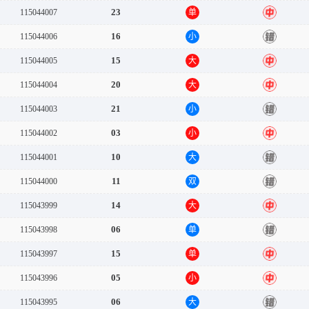
23
115044007
单
中
16
115044006
小
错
15
115044005
大
中
20
115044004
大
中
21
115044003
小
错
03
115044002
小
中
10
115044001
大
错
11
115044000
双
错
14
115043999
大
中
06
115043998
单
错
15
115043997
单
中
05
115043996
小
中
06
115043995
大
错