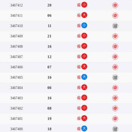
双
小
20
3467412
殺
中
单
大
06
3467411
殺
中
单
小
11
3467410
殺
错
单
小
21
3467409
殺
中
双
小
16
3467408
殺
中
双
小
12
3467407
殺
中
单
大
07
3467406
殺
中
双
大
16
3467405
殺
错
双
大
06
3467404
殺
中
双
小
16
3467403
殺
中
双
小
08
3467402
殺
中
单
大
19
3467401
殺
中
双
大
18
3467400
殺
错