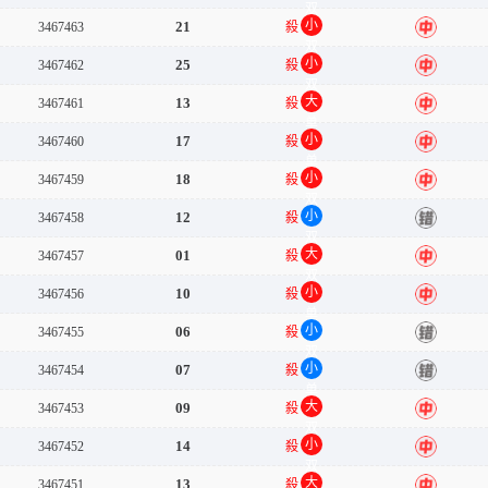
双
小
21
3467463
殺
中
双
小
25
3467462
殺
中
双
大
13
3467461
殺
中
单
小
17
3467460
殺
中
单
小
18
3467459
殺
中
双
小
12
3467458
殺
错
双
大
01
3467457
殺
中
双
小
10
3467456
殺
中
单
小
06
3467455
殺
错
双
小
07
3467454
殺
错
单
大
09
3467453
殺
中
双
小
14
3467452
殺
中
双
大
13
3467451
殺
中